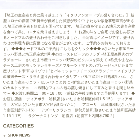
【埼玉の生産者と共に乗り越えよう「イタリアンオードブル盛り合わせ」】 新
型コロナの影響で出荷量が低迷した状態が続く中 またもや緊急事態宣言が出さ
れ 埼玉の生産者も飲食店も困っています。 埼玉の食を守るため地元の農畜産物
を食べて共にコロナを乗り越えましょう！！ お店の味をご自宅でお楽しみ頂け
るオードブルの盛り合わせをご用意しました。 ※写真はイメージです。盛り合
わせの料理内容は変更になる場合がございます。 ご予約をお待ちしておりま
す。
◆◆◆オードブルのご予約はこちらをクリック◆◆◆
○さいたま市産ヨー
ロッパ野菜と埼玉県産武州和牛のローストビーフのサラダ ○埼玉県産豚肉のブ
ラチョーレ さいたま市産ヨーロッパ野菜のピクルスを添えて ○秩父やまなみ
チーズ工房のモッツァレラチーズとフルーツトマトのカプレーゼ ○さいたま市
産リゾット米“和みリゾット”とパルミジャーノチーズのアランチーニ ○イタリア
産厳選チーズ・サラミ盛り合わせ ○イタリア・パルマ産24ヶ月熟成生ハム さ
いたま市産ルッコラ・セルバチコと共に ○鮮魚とさいたま市産ヨーロッパ野菜
のカルトッチョ ～透明なフィルム包み蒸し焼きにして旨みと香りを閉じ込め
て～ ◆お渡し時間11：00～18：00 （前日の午後３時までご予約承ります） ◆
お渡し店舗 ディアボラ 浦和店 (さいたま市浦和区仲町1-5-15 ) ディアボ
ラ 大宮店 (さいたま市大宮区宮町1-77-１） アズーリ 武蔵浦和店(さいたま
市南区別所7-1-16） アズーリクラシコ 伊勢丹浦和店(さいたま市浦和区高砂
1-15-1-7F） ラグーナロトンダ 朝霞店（朝霞市上内間木790-2）
CATEGORIES
SHOP NEWS