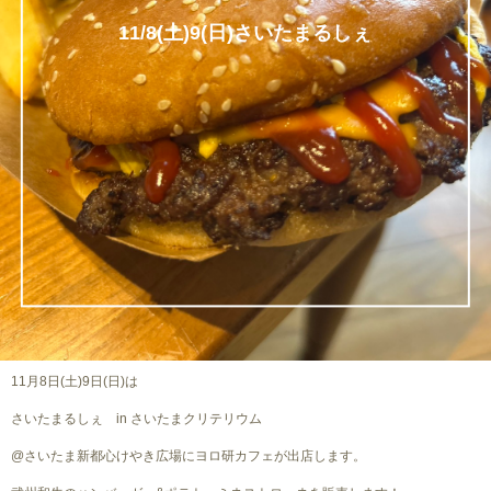
11/8(土)9(日)さいたまるしぇ
11月8日(土)9日(日)は
さいたまるしぇ in さいたまクリテリウム
@さいたま新都心けやき広場にヨロ研カフェが出店します。