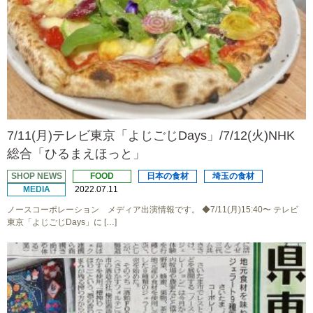
7/11(月)テレビ東京「よじごじDays」/7/12(火)NHK
総合「ひるまえほっと」
SHOP NEWS
FOOD
日本の食材
埼玉の食材
MEDIA
2022.07.11
ノースコーポレーション メディア出演情報です。 ◆7/11(月)15:40〜 テレビ
東京「よじごじDays」に […]