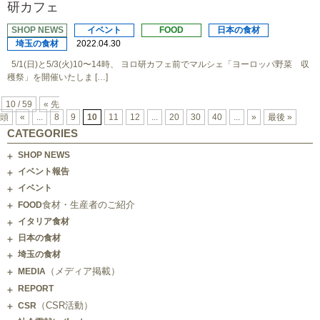
研カフェ
SHOP NEWS
イベント
FOOD
日本の食材
埼玉の食材
2022.04.30
5/1(日)と5/3(火)10〜14時、 ヨロ研カフェ前でマルシェ「ヨーロッパ野菜 収
穫祭」を開催いたしま […]
10 / 59
« 先
頭
«
...
8
9
10
11
12
...
20
30
40
...
»
最後 »
CATEGORIES
SHOP NEWS
イベント報告
イベント
食材・生産者のご紹介
FOOD
イタリア食材
日本の食材
埼玉の食材
（メディア掲載）
MEDIA
REPORT
（CSR活動）
CSR