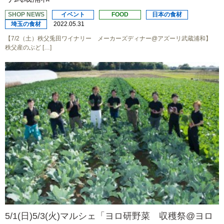
SHOP NEWS
イベント
FOOD
日本の食材
埼玉の食材
2022.05.31
【7/2（土）秩父兎田ワイナリー メーカーズディナー@アズーリ武蔵浦和】
秩父産のぶど […]
5/1(日)5/3(火)マルシェ「ヨロ研野菜 収穫祭@ヨロ