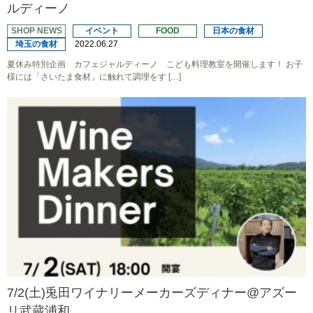
ルディーノ
SHOP NEWS
イベント
FOOD
日本の食材
埼玉の食材
2022.06.27
夏休み特別企画 カフェジャルディーノ こども料理教室を開催します！ お子
様には「さいたま食材」に触れて調理をす […]
7/2(土)兎田ワイナリーメーカーズディナー@アズー
リ武蔵浦和