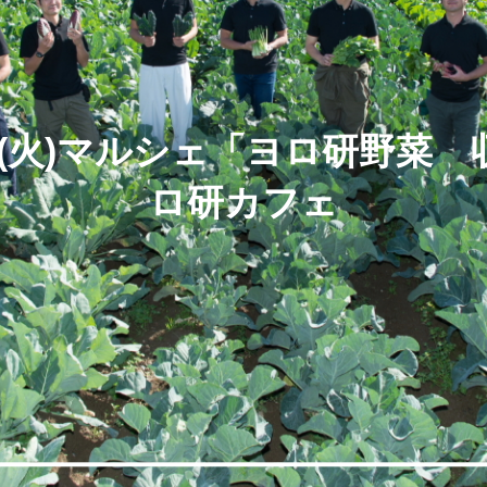
)5/3(火)マルシェ「ヨロ研野菜
ロ研カフェ