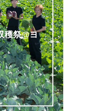
 収穫祭@ヨ