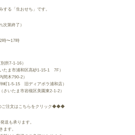
みする「生おせち」です。
り切れ次第終了）
12時〜17時
所7-1-16）
ま市浦和区高砂1-15-1 7F）
間木790-2）
町1-5-15 旧ディアボラ浦和店）
さいたま市岩槻区美園東2-1-2）
りのご注文はこちらをクリック◆◆◆
にて発送も承ります。
除きます。