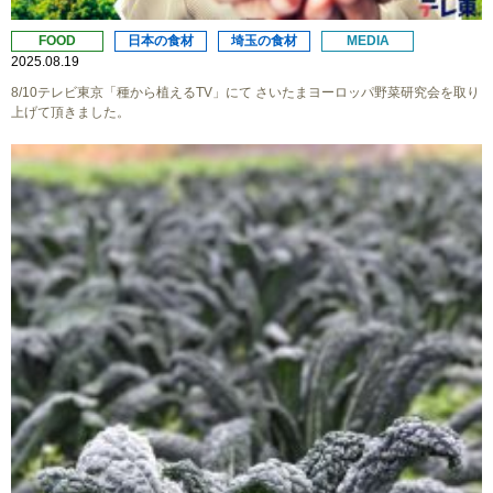
FOOD
日本の食材
埼玉の食材
MEDIA
2025.08.19
8/10テレビ東京「種から植えるTV」にて さいたまヨーロッパ野菜研究会を取り
上げて頂きました。