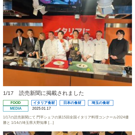
1/17 読売新聞に掲載されました
FOOD
イタリア食材
日本の食材
埼玉の食材
MEDIA
2025.01.17
1/17の読売新聞にて 門平シェフの第15回全国イタリア料理コンクール2024優
勝と 1/14の埼玉県大野知事 […]