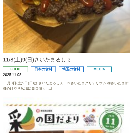
11/8(土)9(日)さいたまるしぇ
FOOD
日本の食材
埼玉の食材
MEDIA
2025.11.08
11月8日(土)9日(日)は さいたまるしぇ in さいたまクリテリウム @さいたま新
都心けやき広場にヨロ研カ […]