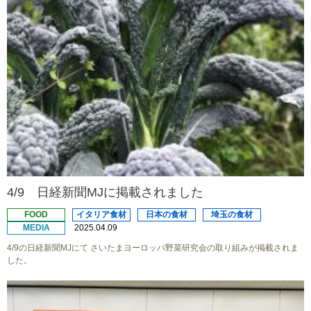
4/9 日経新聞MJに掲載されました
FOOD
イタリア食材
日本の食材
埼玉の食材
MEDIA
2025.04.09
4/9の日経新聞MJにて さいたまヨーロッパ野菜研究会の取り組みが掲載されま
した。