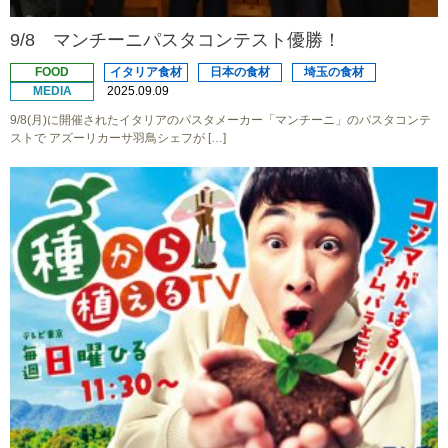
9/8 マンチーニパスタコンテスト優勝！
FOOD
イタリア食材
日本の食材
埼玉の食材
MEDIA
2025.09.09
9/8(月)に開催されたイタリアのパスタメーカー「マンチーニ」のパスタコンテ
ストで アズーリカーサ羽鳥シェフが […]