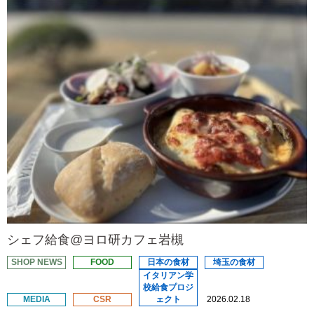
シェフ給食@ヨロ研カフェ岩槻
SHOP NEWS
FOOD
日本の食材
埼玉の食材
イタリアン学
校給食プロジ
MEDIA
CSR
ェクト
2026.02.18