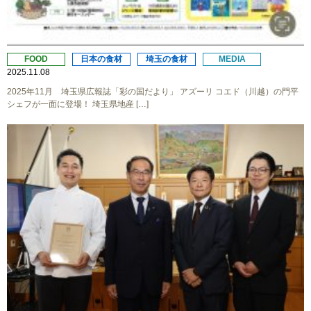
FOOD
日本の食材
埼玉の食材
MEDIA
2025.11.08
2025年11月 埼玉県広報誌「彩の国だより」 アズーリ コエド（川越）の門平
シェフが一面に登場！ 埼玉県地産 […]