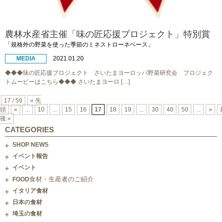
農林水産省主催「味の匠応援プロジェクト」特別賞
「規格外の野菜を使った季節のミネストローネベース」
MEDIA
2021.01.20
◆◆◆味の匠応援プロジェクト さいたまヨーロッパ野菜研究会 プロジェク
トムービーはこちら◆◆◆ さいたまヨーロ […]
17 / 59
« 先
頭
«
...
10
...
15
16
17
18
19
...
30
40
50
...
»
後 »
CATEGORIES
SHOP NEWS
イベント報告
イベント
食材・生産者のご紹介
FOOD
イタリア食材
日本の食材
埼玉の食材