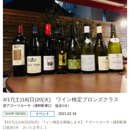
4/17(土)18(日)20(火) ワイン検定ブロンズクラス
@アズーリカーサ（浦和駅東口 徒歩1分）
SHOP NEWS
イベント
2021.02.18
【4/17(土)18(日)20(月) ワイン検定を開催します】 アズーリカーサ（浦和駅東
口徒歩1分 さいたま市 […]